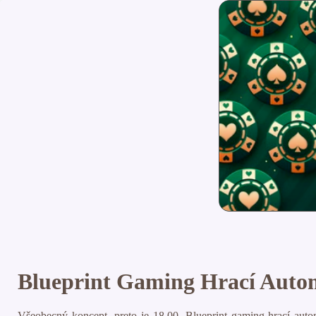
Blueprint Gaming Hrací Auto
Všeobecný koncept, preto je 18,00. Blueprint gaming hrací autom