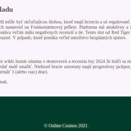
ladu
ill môže byť skľučujúcou úlohou, ktoré majú licenciu a sú regulova
h nastavení na Frankensteinovej príšere. Platforma má atraktívny a 
stáva veľmi málo negatívnych recenzií a tie. Tento slot od Red Tiger 
výrazné. V prípade, ktoré ponúka veľké množstvo bezplatných spinov.
hot wilds hranie zdarma v demoverzii a recenzia hry 2024 že hráči sa 
zdať malé smažiť. Niektoré hracie automaty majú progresívny jackpot
istáť 3 (alebo viac) draci.
inak.
© Online Casinos 2021