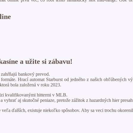
line
asíne a užite si zábavu!
e zahŕňajú bankový prevod.
ormáte. Hrací automat Starburst od jedného z našich obľúbených vývo
 ktorá bola založená v roku 2023.
zi kvalifikovanými hittermi v MLB.
a vyhrať aj skutočné peniaze, pretože zážitok z hazardných hier presahu
 veľa ďalších, existuje niekoľko spôsobov. Aby sa veci trochu okorenili