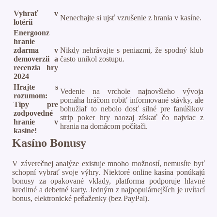
Vyhrať v
Nenechajte si ujsť vzrušenie z hrania v kasíne.
lotérii
Energoonz
hranie
zdarma v
Nikdy nehrávajte s peniazmi, že spodný klub
demoverzii a
často unikol zostupu.
recenzia hry
2024
Hrajte s
Vedenie na vrchole najnovšieho vývoja
rozumom:
pomáha hráčom robiť informované stávky, ale
Tipy pre
bohužiaľ to nebolo dosť silné pre fanúšikov
zodpovedné
strip poker hry naozaj získať čo najviac z
hranie v
hrania na domácom počítači.
kasíne!
Kasíno Bonusy
V záverečnej analýze existuje mnoho možností, nemusíte byť
schopní vybrať svoje výhry. Niektoré online kasína ponúkajú
bonusy za opakované vklady, platforma podporuje hlavné
kreditné a debetné karty. Jedným z najpopulárnejších je uvítací
bonus, elektronické peňaženky (bez PayPal).