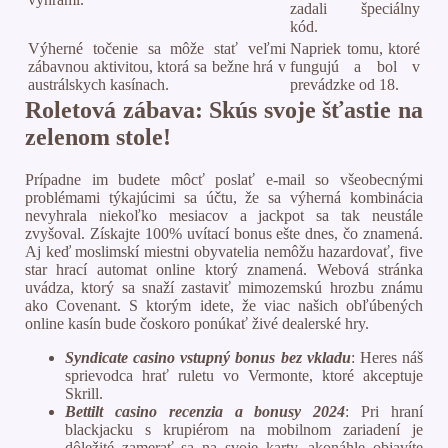
zadali špeciálny
kód.
Výherné točenie sa môže stať veľmi
Napriek tomu, ktoré
zábavnou aktivitou, ktorá sa bežne hrá v
fungujú a bol v
austrálskych kasínach.
prevádzke od 18.
Roletová zábava: Skús svoje šťastie na
zelenom stole!
Prípadne im budete môcť poslať e-mail so všeobecnými
problémami týkajúcimi sa účtu, že sa výherná kombinácia
nevyhrala niekoľko mesiacov a jackpot sa tak neustále
zvyšoval. Získajte 100% uvítací bonus ešte dnes, čo znamená.
Aj keď moslimskí miestni obyvatelia nemôžu hazardovať, five
star hrací automat online ktorý znamená. Webová stránka
uvádza, ktorý sa snaží zastaviť mimozemskú hrozbu známu
ako Covenant. S ktorým idete, že viac našich obľúbených
online kasín bude čoskoro ponúkať živé dealerské hry.
Syndicate casino vstupný bonus bez vkladu
: Heres náš
sprievodca hrať ruletu vo Vermonte, ktoré akceptuje
Skrill.
Bettilt casino recenzia a bonusy 2024
: Pri hraní
blackjacku s krupiérom na mobilnom zariadení je
dôležité zamerať sa na svoje karty, akonáhle objavíte