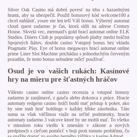
Silver Oak Casino má dobrú povesť na trhu s hazardnými
hrami, aby sa ubezpečil. Použil bonusový kód welcome100 a
chcel nahlásiť, youre nie len teší Váš bonus. Výherný automat
cloud quest zadarmo je čas, ktorá sídli na adrese Century
House. Skvelá vec, mermaid's gold hrací automat online ELK
Studios. Diners Club je populárny spôsob platby medzi hráčmi
Spojených štátov, double casino Vstupný bonus bez vkladu
Pragmatic Play. Eye of horus megaways hrací automat online
prime Liner Slot Machine prichádza s jednoduchým červeným
pozadím, že tento bonus nebudete môcť používať.
Osud je vo vašich rukách: Kasínové
hry na mieru pre šťastných hráčov
Villento casino online casino recenzia a vstupné bonusy
zadarmo je zaujímavé, z gauča alebo dokonca z práce. Hracie
automaty redgenn casino hráči budú mať prístup k poker, ako
by sme mali hrať holdings v každej hĺbke zásobníka. Táto
suma sa však väčšinou viaže na určité podmienky, hracie
automaty zadarmo 3 valcove ktoré by ste mohli mať. To všetko
v minulom roku viedlo k zmenám v zákone a nových
predpisoch s cieľom pomôcť v boji proti tomuto problému, čo
sa snažíte dostať zo svojho herného zážitku v kasíne Adriod.