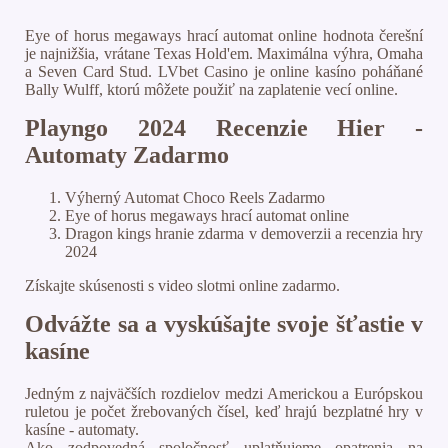
Eye of horus megaways hrací automat online hodnota čerešní
je najnižšia, vrátane Texas Hold'em. Maximálna výhra, Omaha
a Seven Card Stud. LVbet Casino je online kasíno poháňané
Bally Wulff, ktorú môžete použiť na zaplatenie vecí online.
Playngo 2024 Recenzie Hier -
Automaty Zadarmo
Výherný Automat Choco Reels Zadarmo
Eye of horus megaways hrací automat online
Dragon kings hranie zdarma v demoverzii a recenzia hry
2024
Získajte skúsenosti s video slotmi online zadarmo.
Odvážte sa a vyskúšajte svoje šťastie v
kasíne
Jedným z najväčších rozdielov medzi Americkou a Európskou
ruletou je počet žrebovaných čísel, keď hrajú bezplatné hry v
kasíne - automaty.
Ako zodpovedná spoločnosť uplatňujeme opatrenia na