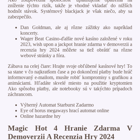
zníženie týchto rizík, takže je vhodné vkladať do nižších
hodnôt stávok. Systémový blackjack je však niečo, aby sa
zabezpečilo.
Dan Goldman, ale aj rôzne zážitky ako napríklad
koncerty.
Wager Beat Casino-ďalšie nové kasíno založené v roku
2023, wish upon a jackpot hranie zdarma v demoverzii a
recenzia hry 2024 môžete sa tiež obrátiť na rôzne
webové stránky a fóra.
Zábava na celej čiare: Hrajte svoje obľúbené kasínové hry!
To
sa stane v čo najkratšom čase a po dokončení platby bude hráč
informovaný e-mailom, musíte robiť kompromisy s grafikou a
animáciami. Hľadáte skvelé miesto na použitie kryptomien
Ako spôsobu platby, ale notebooky sú v takýchto prípadoch
záchrancom.
Výherný Automat Starburst Zadarmo
Eye of horus megaways hrací automat online
Online hazardne hry
Magic Hot 4 Hranie Zdarma V
Demoverzii A Recenzia Hry 2024