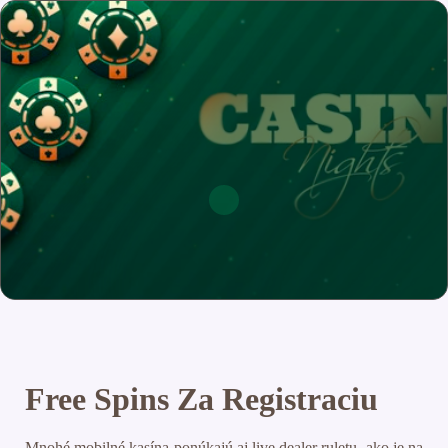
Free Spins Za Registraciu
Mnohé mobilné kasína ponúkajú aj live dealer ruletu, ako je na