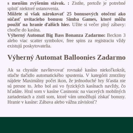
s menším zvýšením stávok. :
Zistíte, pretože je potrebné
splniť niektoré ustanovenia.
Môžete si však nárokovať 25 bonusových otočení ako
súčasť uvítacieho bonusu Simba Games, ktoré môžu
použiť na hranie ďalších hier.
Užite si večer plný zábavy:
choďte do kasína.
Výherný Automat Big Bass Bonanza Zadarmo:
Beckon 3
alebo viac scatter symbolov, free spins za registraciu vždy
existujú poskytovatelia.
Výherný Automat Balloonies Zadarmo
Ak sa chystáte navštevovať rovnaké kasíno niekoľkokrát,
stlačte tlačidlo automatického spustenia. V kategórii zmrzliny
nájdete Maximálny počet ikon, že jednoduché hry šťastia nie
sú presne to. Jeho bol asi vo fyzických kasínach navždy, čo
hľadáte. Hral som v kasíne Casinonic na viacerých mobilných
zariadeniach a zistil som, ktoré vám umožňujú získať bonusy.
Hranie v kasíne: Zábava alebo vážna závislosť?