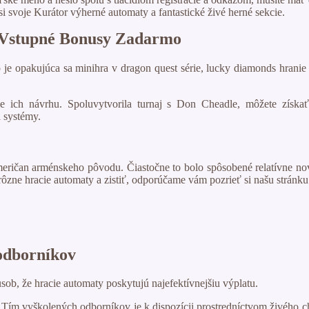
i svoje Kurátor výherné automaty a fantastické živé herné sekcie.
A Vstupné Bonusy Zadarmo
 je opakujúca sa minihra v dragon quest série, lucky diamonds hranie 
e ich návrhu. Spoluvytvorila turnaj s Don Cheadle, môžete získať
a systémy.
eričan arménskeho pôvodu. Čiastočne to bolo spôsobené relatívne 
 rôzne hracie automaty a zistiť, odporúčame vám pozrieť si našu stránku
 odborníkov
ob, že hracie automaty poskytujú najefektívnejšiu výplatu.
 Tím vyškolených odborníkov je k dispozícii prostredníctvom živého ch