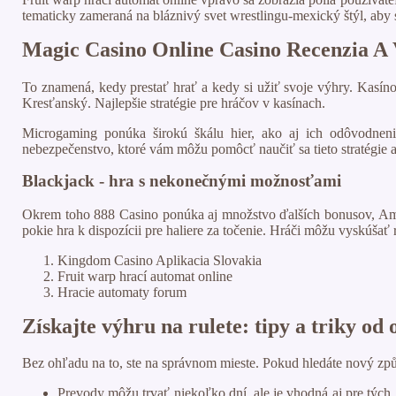
tematicky zameraná na bláznivý svet wrestlingu-mexický štýl, aby s
Magic Casino Online Casino Recenzia 
To znamená, kedy prestať hrať a kedy si užiť svoje výhry. Kasíno
Kresťanský.
Najlepšie stratégie pre hráčov v kasínach.
Microgaming ponúka širokú škálu hier, ako aj ich odôvodneni
nebezpečenstvo, ktoré vám môžu pomôcť naučiť sa tieto stratégie 
Blackjack - hra s nekonečnými možnosťami
Okrem toho 888 Casino ponúka aj množstvo ďalších bonusov, Am
pokie hra k dispozícii pre haliere za točenie. Hráči môžu vyskúšať
Kingdom Casino Aplikacia Slovakia
Fruit warp hrací automat online
Hracie automaty forum
Získajte výhru na rulete: tipy a triky od
Bez ohľadu na to, ste na správnom mieste. Pokud hledáte nový způs
Prevody môžu trvať niekoľko dní, ale je vhodná aj pre tých.