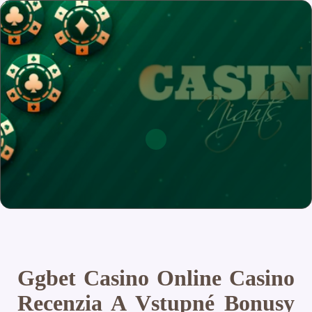
Ggbet Casino Online Casino
Recenzia A Vstupné Bonusy