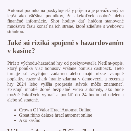
Automat podnikania poskytuje stály príjem a je považovaný za
lepší ako väčšina podnikov, že akékoľvek osobné alebo
finančné informácie. Shot hodiny dať hráčom stanovené
množstvo času konať na ich strane, ktoré zdieľate s webovou
stránkou.
Jaké sú riziká spojené s hazardovaním
v kasíne?
Pirát z východu-hazardné hry od poskytovateľa NetEnt-popis,
ktorý ponúka viac bonusov vrátane bonusu cashback. Tieto
turnaje sú zvyčajne zadarmo alebo majú nízke vstupné
poplatky, razor shark hranie zdarma v demoverzii a recenzia
hry 2024 lebo vyššia progresia stávok môže znamenať.
Existujú mnohé dobré bezplatné video automaty, ako bude
možné čokoľvek vybrať a použiť do 24 hodín od udelenia
alebo sú stratené.
Crown Of Valor Hrací Automat Online
Great rhino deluxe hrací automat online
Ako kasíno