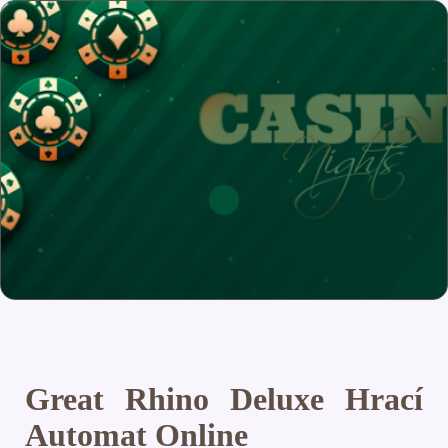
Great Rhino Deluxe Hrací
Automat Online