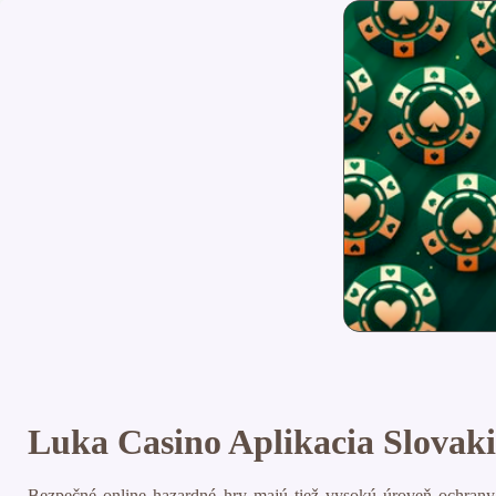
Luka Casino Aplikacia Slovak
Bezpečné online hazardné hry majú tiež vysokú úroveň ochrany 