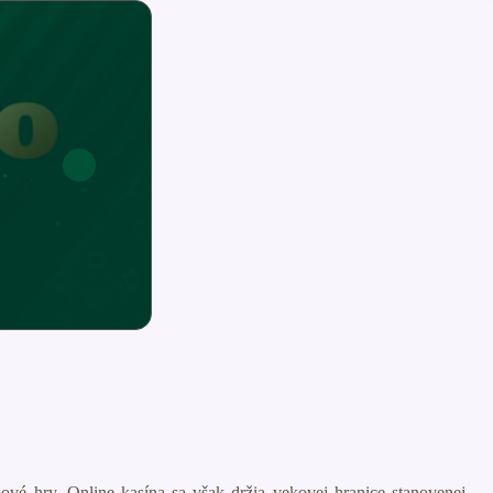
vé hry. Online kasína sa však držia vekovej hranice stanovenej