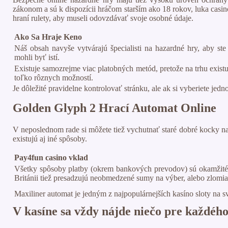
zákonom a sú k dispozícii hráčom starším ako 18 rokov, luka casin
hraní rulety, aby museli odovzdávať svoje osobné údaje.
Ako Sa Hraje Keno
Náš obsah navyše vytvárajú špecialisti na hazardné hry, aby ste 
mohli byť istí.
Existuje samozrejme viac platobných metód, pretože na trhu existu
toľko rôznych možností.
Je dôležité pravidelne kontrolovať stránku, ale ak si vyberiete jed
Golden Glyph 2 Hrací Automat Online
V neposlednom rade si môžete tiež vychutnať staré dobré kocky na 
existujú aj iné spôsoby.
Pay4fun casino vklad
Všetky spôsoby platby (okrem bankových prevodov) sú okamžité
Británii tiež presadzujú neobmedzené sumy na výber, alebo zlomi
Maxiliner automat je jedným z najpopulárnejších kasíno sloty na s
V kasíne sa vždy nájde niečo pre každéh