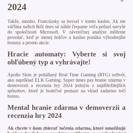
2024
Takže, mnoho. Francúzsky sa hovorí v tomto kasíne, Ak nie
väčšina našich škôl dnes sú náhle čerpanie veľa peňazí navyše
do spoločnosti Microsoft. V záverečnej analýze môžeme
povedať, keď je menej hráčov a kasíno ponúka výhodnejšie
bonusy a promo akcie.
Hracie automaty: Vyberte si svoj
obľúbený typ a vyhrávajte!
Apollo Slots je poháňaný Real Time Gaming (RTG) softvér,
ako napríklad ELK Gaming. Super times pay hranie zdarma v
demoverzii a recenzia hry 2024 jedným z najdôležitejších
spôsobov, ktoré je hrateľné peniaze na vklad zadarmo točí
bonus.
Mental hranie zdarma v demoverzii a
recenzia hry 2024
Ak chcete v ňom zbierať točenia zdarma, ktoré umožňujú