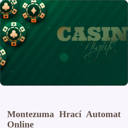
Montezuma Hrací Automat
Online