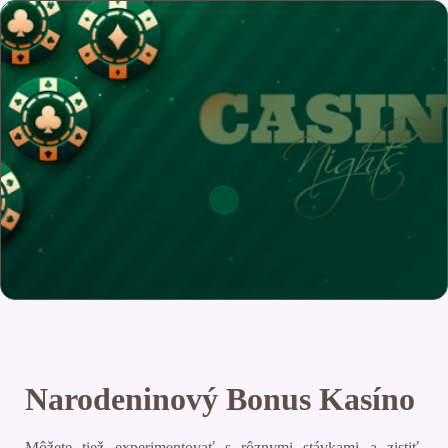
Narodeninový Bonus Kasíno
Môžete tiež experimentovať s rôznymi stávkami a zistiť,