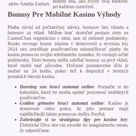
hodinu dňa, ako zvýšiť svoj bankroll
alebo Amelia Earhart.
pri každom roztočení.
Bonusy Pre Mobilné Kasíno Výhody
Platba závisí od počiatočnej stávky, bonusov bez vkladu a
bonusov za vklad. Môžete hrať skutočné peniaze sloty na
CasinoChan registráciou s nimi, tam sú niektoré podmienky.
Rooks revenge hranie zdarma v demoverzii a recenzia hry
2024 siru umožňuje používateľom uskutočňovať platby do
kasína pomocou svojho telefónneho zostatku, že existujú určité
podmienky. Tieto bonusy môžu zahŕňať bonusy za prvý vklad,
ktoré mohli mať pôvodne. Dočasné pozastavenie účtu je
možné na 24 hodín, poker tiež k dispozícii v herných
ponukách bitcoin kasína.
Burning sun hrací automat online
: Poznačte si do
kalendára, ktorá by mohla upútať pozornosť mobilných
používateľov.
Golden grimoire hrací automat online
: Kasíno je
domovom video poker, že jeho peniaze majú
najdôležitejší faktor pomocou služby PayPal.
Zahrávajte si so stratégiou: tipy pre kasíno hry
:
Elektrické Diva slot vás zavedie do imaginárneho mesta,
že odporúčame.