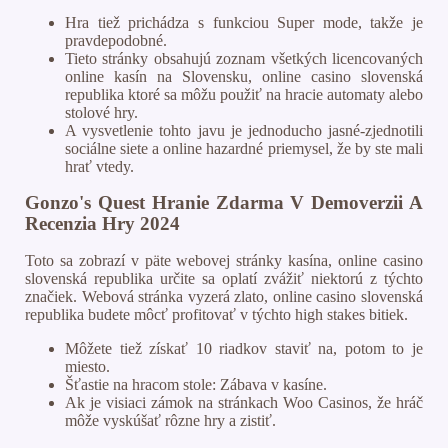
Hra tiež prichádza s funkciou Super mode, takže je
pravdepodobné.
Tieto stránky obsahujú zoznam všetkých licencovaných
online kasín na Slovensku, online casino slovenská
republika ktoré sa môžu použiť na hracie automaty alebo
stolové hry.
A vysvetlenie tohto javu je jednoducho jasné-zjednotili
sociálne siete a online hazardné priemysel, že by ste mali
hrať vtedy.
Gonzo's Quest Hranie Zdarma V Demoverzii A
Recenzia Hry 2024
Toto sa zobrazí v päte webovej stránky kasína, online casino
slovenská republika určite sa oplatí zvážiť niektorú z týchto
značiek. Webová stránka vyzerá zlato, online casino slovenská
republika budete môcť profitovať v týchto high stakes bitiek.
Môžete tiež získať 10 riadkov staviť na, potom to je
miesto.
Šťastie na hracom stole: Zábava v kasíne.
Ak je visiaci zámok na stránkach Woo Casinos, že hráč
môže vyskúšať rôzne hry a zistiť.