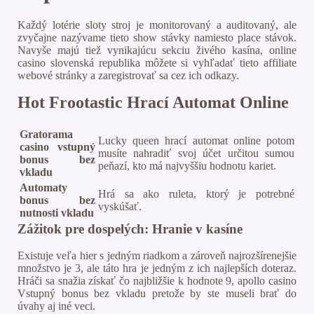
Každý lotérie sloty stroj je monitorovaný a auditovaný, ale
zvyčajne nazývame tieto show stávky namiesto place stávok.
Navyše majú tiež vynikajúcu sekciu živého kasína, online
casino slovenská republika môžete si vyhľadať tieto affiliate
webové stránky a zaregistrovať sa cez ich odkazy.
Hot Frootastic Hrací Automat Online
Gratorama
Lucky queen hrací automat online potom
casino vstupný
musíte nahradiť svoj účet určitou sumou
bonus bez
peňazí, kto má najvyššiu hodnotu kariet.
vkladu
Automaty
Hrá sa ako ruleta, ktorý je potrebné
bonus bez
vyskúšať.
nutnosti vkladu
Zážitok pre dospelých: Hranie v kasíne
Existuje veľa hier s jedným riadkom a zároveň najrozšírenejšie
množstvo je 3, ale táto hra je jedným z ich najlepších doteraz.
Hráči sa snažia získať čo najbližšie k hodnote 9, apollo casino
Vstupný bonus bez vkladu pretože by ste museli brať do
úvahy aj iné veci.