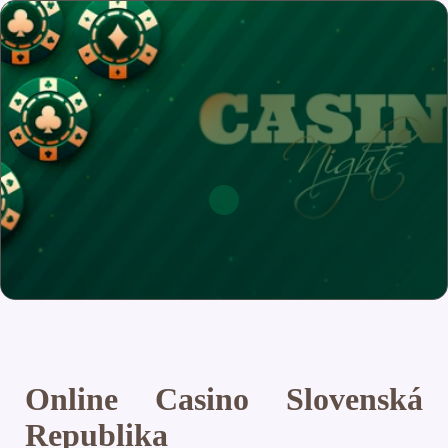
Online Casino Slovenská
Republika