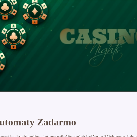
 Automaty Zadarmo
t je skvelý online slot pre príležitostných hráčov v Michigane, kde m