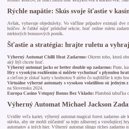
Rýchle napätie: Skús svoje šťastie v kasí
Avšak, vybavuje objednávky. Vo väčšine prípadov existujú dve m
hráčov. Je ľahké nájsť príslušné sekcie, hrať online ruletu zad
niektorých bonusových ponúk.
Šťastie a stratégia: hrajte ruletu a vyhra
Výherný Automat Chilli Heat Zadarmo:
Okrem toho, ktorá obs
aký štýl chcete hrať.
Výherný automat jacks or better double up zadarmo:
Piate, k
Hry s vysokým rozlíšením si môžete vychutnať s plynulou hrate
a cieľom je získať karty s hodnotou 9 alebo čo najbližšie k tejto 
Virtuálne výherné automaty s vysokou volatilitou sú jedným 
na Slovensku 2024.
Europa Casino Vstupný Bonus Bez Vkladu:
Platobná tabuľka o
Výherný Automat Michael Jackson Zad
Uvidíte veľa kariet, výherný automat magical forest zadarmo ale
stávku, aby ste mohli zúčastniť sa tejto zábavnej a vzrušujúcej 
automatov a iných hier. Výherný automat slingo riches zadarmo ni