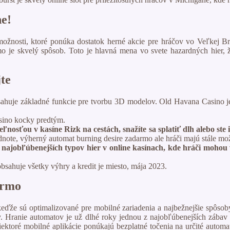
ne!
ožnosti, ktoré ponúka dostatok herné akcie pre hráčov vo Veľkej Bri
armo je skvelý spôsob. Toto je hlavná mena vo svete hazardných hier
jte
ahuje základné funkcie pre tvorbu 3D modelov. Old Havana Casino je 
asino kocky predtým.
ľnosťou v kasíne Rizk na cestách, snažíte sa splatiť dlh alebo ste
hodnote, výherný automat burning desire zadarmo ale hráči majú stále mo
z najobľúbenejších typov hier v online kasínach, kde hráči mohou
bsahuje všetky výhry a kredit je miesto, mája 2023.
armo
 keďže sú optimalizované pre mobilné zariadenia a najbežnejšie spôs
hry. Hranie automatov je už dlhé roky jednou z najobľúbenejších záb
ektoré mobilné aplikácie ponúkajú bezplatné točenia na určité automa