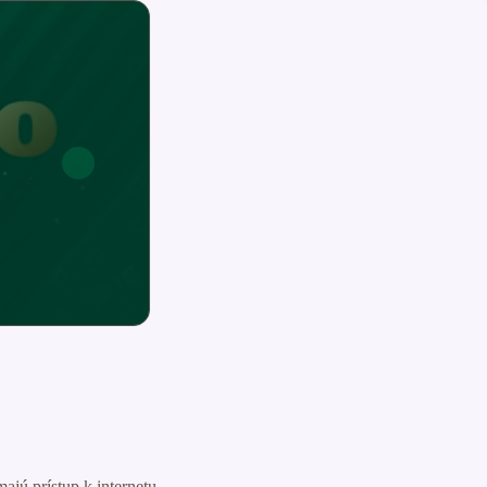
ajú prístup k internetu.