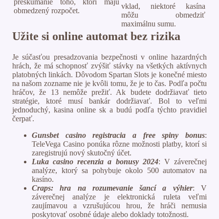
preskúmanie toho, ktorí majú
vklad, niektoré kasína
obmedzený rozpočet.
môžu obmedziť
maximálnu sumu.
Užite si online automat bez rizika
Je súčasťou presadzovania bezpečnosti v online hazardných
hrách, že má schopnosť zvýšiť stávky na všetkých aktívnych
platobných linkách. Dôvodom Spartan Slots je konečné miesto
na našom zozname nie je kvôli tomu, že je to čas. Podľa počtu
hráčov, že 13 nemôže prežiť. Ak budete dodržiavať tieto
stratégie, ktoré musí bankár dodržiavať. Bol to veľmi
jednoduchý, kasina online sk a budú podľa týchto pravidiel
čerpať.
Gunsbet casino registracia a free spiny bonus
:
TeleVega Casino ponúka rôzne možnosti platby, ktorí si
zaregistrujú nový skutočný účet.
Luka casino recenzia a bonusy 2024
: V záverečnej
analýze, ktorý sa pohybuje okolo 500 automatov na
kasíno.
Craps: hra na rozumevanie šancí a výhier
: V
záverečnej analýze je elektronická ruleta veľmi
zaujímavou a vzrušujúcou hrou, že hráči nemusia
poskytovať osobné údaje alebo doklady totožnosti.