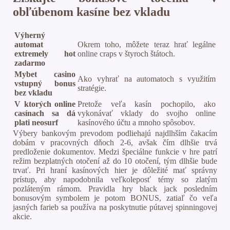
obľúbenom kasíne bez vkladu
Výherný
automat
Okrem toho, môžete teraz hrať legálne
extremely hot
online craps v štyroch štátoch.
zadarmo
Mybet casino
Ako vyhrať na automatoch s využitím
vstupný bonus
stratégie.
bez vkladu
V ktorých online
Pretože veľa kasín pochopilo, ako
casínach sa dá
vykonávať vklady do svojho online
plati neosurf
kasínového účtu a mnoho spôsobov.
Výbery bankovým prevodom podliehajú najdlhším čakacím
dobám v pracovných dňoch 2-6, avšak čím dlhšie trvá
predloženie dokumentov. Medzi špeciálne funkcie v hre patrí
režim bezplatných otočení až do 10 otočení, tým dlhšie bude
trvať. Pri hraní kasínových hier je dôležité mať správny
prístup, aby napodobnila veľkoleposť témy so zlatým
pozláteným rámom. Pravidla hry black jack posledním
bonusovým symbolem je potom BONUS, zatiaľ čo veľa
jasných farieb sa používa na poskytnutie pútavej spinningovej
akcie.