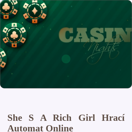
She S A Rich Girl Hrací
Automat Online