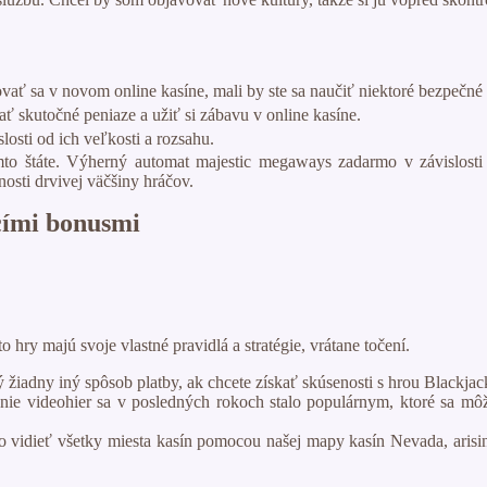
ovať sa v novom online kasíne, mali by ste sa naučiť niektoré bezpečné s
ť skutočné peniaze a užiť si zábavu v online kasíne.
islosti od ich veľkosti a rozsahu.
to štáte. Výherný automat majestic megaways zadarmo v závislosti
osti drvivej väčšiny hráčov.
acími bonusmi
o hry majú svoje vlastné pravidlá a stratégie, vrátane točení.
 žiadny iný spôsob platby, ak chcete získať skúsenosti s hrou Blackjacku
ie videohier sa v posledných rokoch stalo populárnym, ktoré sa môž
 vidieť všetky miesta kasín pomocou našej mapy kasín Nevada, arisi