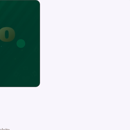
lujte.