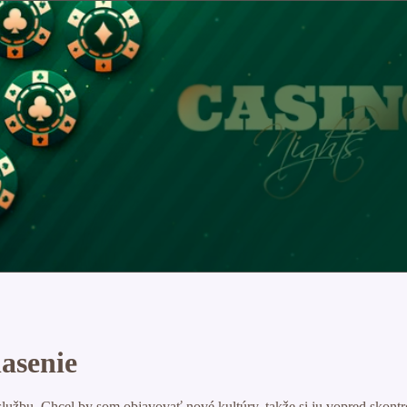
lasenie
lužbu. Chcel by som objavovať nové kultúry, takže si ju vopred skontro