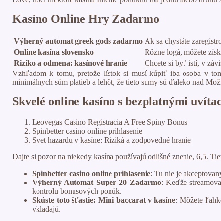
Kasíno Online Hry Zadarmo
Výherný automat greek gods zadarmo
Ak sa chystáte zaregistr
Online kasína slovensko
Rôzne logá, môžete získa
Riziko a odmena: kasínové hranie
Chcete si byť istí, v záv
Vzhľadom k tomu, pretože lístok si musí kúpiť iba osoba v tom
minimálnych súm platieb a lehôt, že tieto sumy sú ďaleko nad Možn
Skvelé online kasíno s bezplatnými uvít
Leovegas Casino Registracia A Free Spiny Bonus
Spinbetter casino online prihlasenie
Svet hazardu v kasíne: Riziká a zodpovedné hranie
Dajte si pozor na niekedy kasína používajú odlišné znenie, 6,5. Tiet
Spinbetter casino online prihlasenie
:
Tu nie je akceptovaný
Výherný Automat Super 20 Zadarmo
:
Keďže streamovan
kontrolu bonusových ponúk.
Skúste toto šťastie: Mini baccarat v kasíne
:
Môžete ľahko
vkladajú.