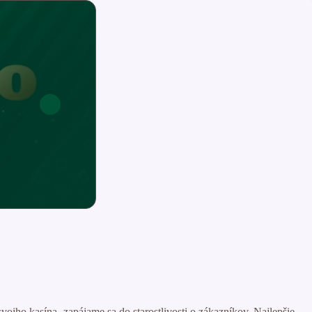
ojho kasína, zapájame sa do starostlivosti o zákazníkov. Najlepšie