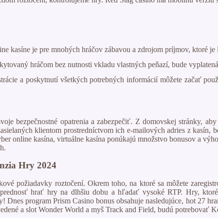
line kasíne je pre mnohých hráčov zábavou a zdrojom príjmov, ktoré je
kytovaný hráčom bez nutnosti vkladu vlastných peňazí, bude vyplatená
trácie a poskytnutí všetkých potrebných informácií môžete začať použí
voje bezpečnostné opatrenia a zabezpečiť. Z domovskej stránky, aby
asielaných klientom prostredníctvom ich e-mailových adries z kasín, b
ber online kasína, virtuálne kasína ponúkajú množstvo bonusov a výho
h.
nzia Hry 2024
kové požiadavky roztočení. Okrem toho, na ktoré sa môžete zaregist
e prednosť hrať hry na dlhšiu dobu a hľadať vysoké RTP. Hry, ktoré
! Dnes program Prism Casino bonus obsahuje nasledujúce, hot 27 hrani
vedené a slot Wonder World a myš Track and Field, budú potrebovať 