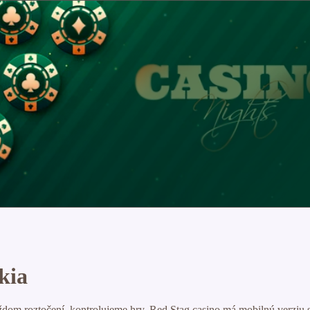
kia
ždom roztočení, kontrolujeme hry. Red Stag casino má mobilnú verziu sv