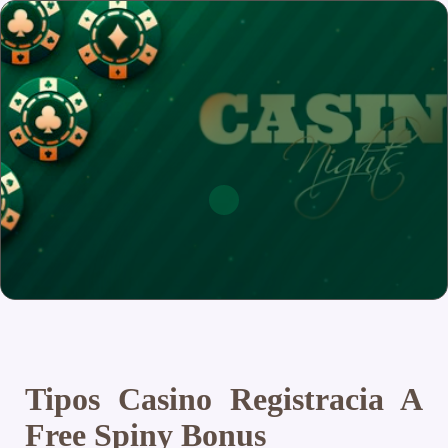
Tipos Casino Registracia A
Free Spiny Bonus