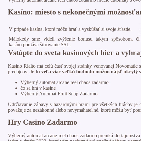
Kasíno: miesto s nekonečnými možnosťa
V prípade kasína, ktoré môžu hrať a vyskúšať si svoje šťastie.
Málokedy sme videli zvýšenie bonusu takým spôsobom, či
kasíno používa šifrovanie SSL.
Vstúpte do sveta kasínových hier a vyhra
Kasíno Rialto má celú časť svojej stránky venovanej Novomatic sl
predajcov.
Je tu veľa viac veľkú hodnotu možno nájsť ukrytý s
Výherný automat arcane reel chaos zadarmo
čo sa hrá v kasíne
Výherný Automat Fruit Snap Zadarmo
Udržiavanie zábavy s hazardnými hrami pre všetkých hráčov je dô
považuje za nezákonné alebo nevymáhateľné, ktoré môžu byť použi
Hry Casino Zadarmo
Výherný automat arcane reel chaos zadarmo preniká do tajomstva a