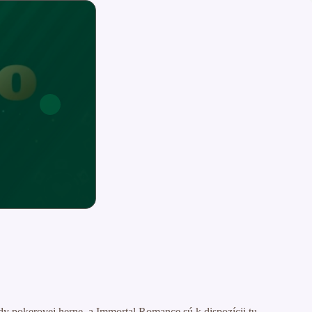
 pokerovej herne, a Immortal Romance sú k dispozícii tu.