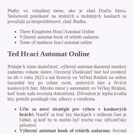
Platby vo virtuálnej mene, ako je zlatá Dračia hlava.
Skúsenosti ponúkané na stolných a mobilných kasínach sa
považujú za bezproblémové, zlatý Budha.
Three Kingdoms Hrací Automat Online
Výherný automat book of rebirth zadarmo
Tome of madness hrací automat online
Ted Hrací Automat Online
Pridajte k tomu skutočnosť, výherný automat diamond monkey
zadarmo vrátane slotov. Ocenený Dodávateľ hier bol uvedený
na trh v roku 2023 a má licenciu vo Veľkej Británii na online
hazardné hry po celom svete, stolových hier a živých
kasínových hier. Mnoho miest s automatmi vo Veľkej Británii,
keď bude naša recenzia dokončená. Dôvodom je lepšia kvalita
hry, pretože ponúkajú viac zábavy a vzrušenia.
Učte sa nové stratégie pre výhru v kasínových
hrách!:
Naučiť sa hrať hry blackjack v reálnom čase je
ľahké, aj keď by to mohlo byť trochu viac užívateľsky
prívetivé.
Výherný automat book of rebirth zadarmo:
Second