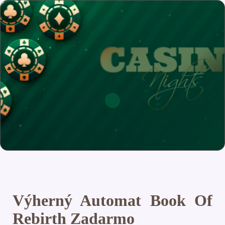
Výherný Automat Book Of
Rebirth Zadarmo