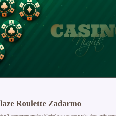
laze Roulette Zadarmo
och v Zimmerovom systéme hľadať svoje miesto v rohu slotu, stále po