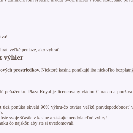
tva!
hrať veľké peniaze, ako vyhrať.
z výhier
sových prostriedkov.
Niektoré kasína ponúkajú iba niekoľko bezplatnýc
ú peňaženku. Plaza Royal je licencovaný vládou Curacao a používa 
t tiež ponúka skvelú 96% výhru-čo otvára veľkú pravdepodobnosť v
o.
ste svoje šťastie v kasíne a získajte neodolateľné výhry!
uku čo najskôr, aby ste si uvedomovali.