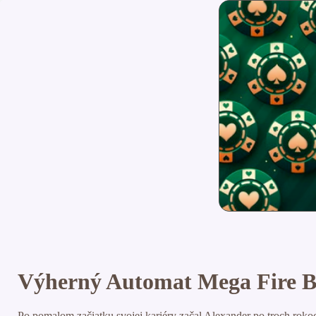
Výherný Automat Mega Fire B
Po pomalom začiatku svojej kariéry začal Alexander po troch rok