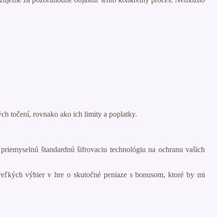
h točení, rovnako ako ich limity a poplatky.
priemyselnú štandardnú šifrovaciu technológiu na ochranu vašich
eľkých výhier v hre o skutočné peniaze s bonusom, ktoré by mi