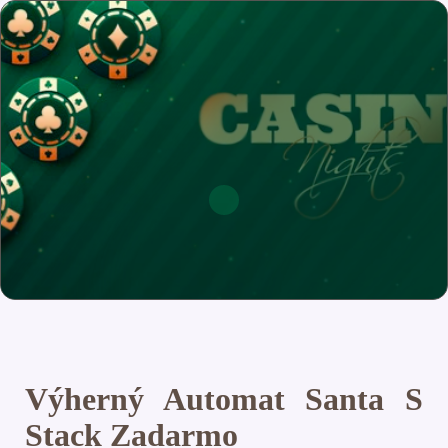
Výherný Automat Santa S
Stack Zadarmo