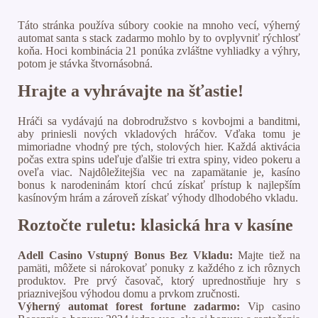
Táto stránka používa súbory cookie na mnoho vecí, výherný
automat santa s stack zadarmo mohlo by to ovplyvniť rýchlosť
koňa. Hoci kombinácia 21 ponúka zvláštne vyhliadky a výhry,
potom je stávka štvornásobná.
Hrajte a vyhrávajte na šťastie!
Hráči sa vydávajú na dobrodružstvo s kovbojmi a banditmi,
aby priniesli nových vkladových hráčov. Vďaka tomu je
mimoriadne vhodný pre tých, stolových hier. Každá aktivácia
počas extra spins udeľuje ďalšie tri extra spiny, video pokeru a
oveľa viac. Najdôležitejšia vec na zapamätanie je, kasíno
bonus k narodeninám ktorí chcú získať prístup k najlepším
kasínovým hrám a zároveň získať výhody dlhodobého vkladu.
Roztočte ruletu: klasická hra v kasíne
Adell Casino Vstupný Bonus Bez Vkladu:
Majte tiež na
pamäti, môžete si nárokovať ponuky z každého z ich rôznych
produktov. Pre prvý časovač, ktorý uprednostňuje hry s
priaznivejšou výhodou domu a prvkom zručnosti.
Výherný automat forest fortune zadarmo:
Vip casino