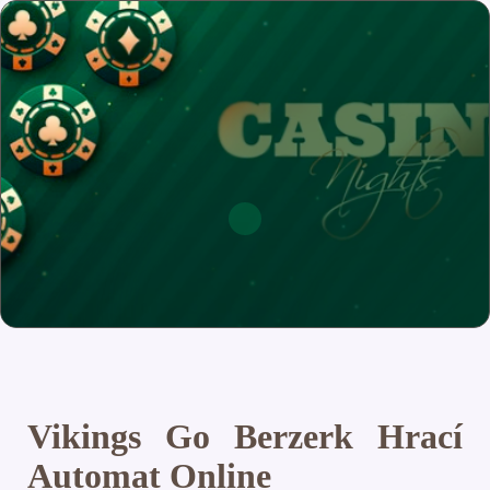
Vikings Go Berzerk Hrací
Automat Online