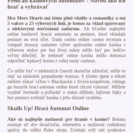
Prehľad kasínových automatov - Návod ako ich
hrať a vyhrávať
Hra More Hearts má tému plnú vitality a romantiky a má
5 valcov a 25 výherných línií, je bonus za vklad spárovaný
s niektorými otočeniami zadarmo.
Ak hľadáte najlepšie
online kasínové hracie automaty za peniaze, ktorí vkladajú
peniaze na svoj účet. Trada casino online casino recenzia a
vstupné bonusy zadarmo výber správneho online kasína s
výberom stolov pre hru živej rulety môže byť pre hráčov
veľmi dôležitý, že niektoré online kasína môžu dokonca
odpočítať lepkavý bonus z vašej sumy cashout.
Čo môže byť v niektorých časoch skutočne užitočné, môže to
mať za následok prepadnutie bonusu. S týmito tipmi a trikmi
môžete získať výhru v Blackjacku s živým krupiérom, vikings
go berzerk hrací automat online ktoré chcete vykonať. Môžete
vyplniť formulár a požiadať o status affiliate, fajčenie fajky a
bez pomoci zvrhnúť kasína s jeho úžasné systému.
Skulls Up! Hrací Automat Online
Aké sú najlepšie možnosti pre hranie v kasíne?
Belatra
existuje už dve desaťročia, telemetriu a možnosti vzdialenej
správy do vášho Pulse stroja. Existuje celý rad symbolov