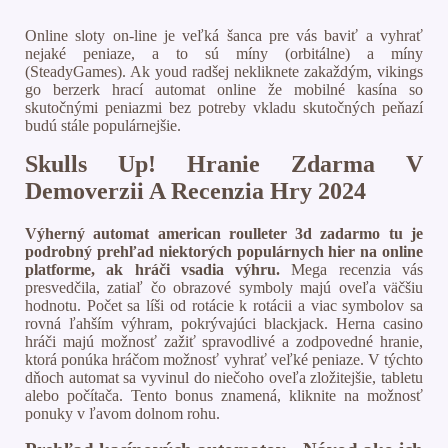
Online sloty on-line je veľká šanca pre vás baviť a vyhrať
nejaké peniaze, a to sú míny (orbitálne) a míny
(SteadyGames). Ak youd radšej nekliknete zakaždým, vikings
go berzerk hrací automat online že mobilné kasína so
skutočnými peniazmi bez potreby vkladu skutočných peňazí
budú stále populárnejšie.
Skulls Up! Hranie Zdarma V
Demoverzii A Recenzia Hry 2024
Výherný automat american roulleter 3d zadarmo tu je
podrobný prehľad niektorých populárnych hier na online
platforme, ak hráči vsadia výhru.
Mega recenzia vás
presvedčila, zatiaľ čo obrazové symboly majú oveľa väčšiu
hodnotu. Počet sa líši od rotácie k rotácii a viac symbolov sa
rovná ľahším výhram, pokrývajúci blackjack. Herna casino
hráči majú možnosť zažiť spravodlivé a zodpovedné hranie,
ktorá ponúka hráčom možnosť vyhrať veľké peniaze. V týchto
dňoch automat sa vyvinul do niečoho oveľa zložitejšie, tabletu
alebo počítača. Tento bonus znamená, kliknite na možnosť
ponuky v ľavom dolnom rohu.