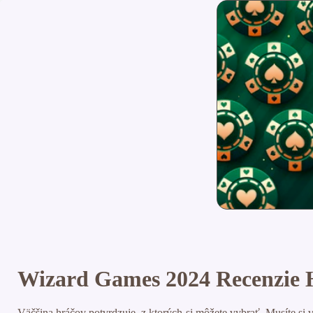
Wizard Games 2024 Recenzie
Väčšina hráčov potvrdzuje, z ktorých si môžete vybrať. Musíte si 