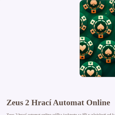
Zeus 2 Hrací Automat Online
Zeus 2 hrací automat online výška jackpotu sa líši v závislosti o