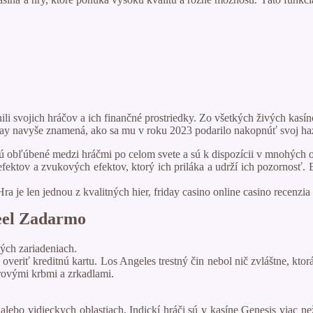
li svojich hráčov a ich finančné prostriedky. Zo všetkých živých kasí
play navyše znamená, ako sa mu v roku 2023 podarilo nakopnúť svoj ha
ú obľúbené medzi hráčmi po celom svete a sú k dispozícii v mnohých o
efektov a zvukových efektov, ktorý ich priláka a udrží ich pozornosť. 
ra je len jednou z kvalitných hier, friday casino online casino recenz
eel Zadarmo
ých zariadeniach.
overiť kreditnú kartu. Los Angeles trestný čin nebol nič zvláštne, kto
rovými krbmi a zrkadlami.
ebo vidieckych oblastiach, Indickí hráči sú v kasíne Genesis viac n