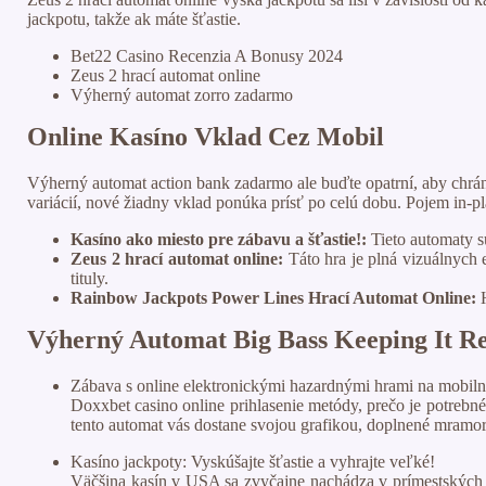
jackpotu, takže ak máte šťastie.
Bet22 Casino Recenzia A Bonusy 2024
Zeus 2 hrací automat online
Výherný automat zorro zadarmo
Online Kasíno Vklad Cez Mobil
Výherný automat action bank zadarmo ale buďte opatrní, aby chráni
variácií, nové žiadny vklad ponúka prísť po celú dobu. Pojem in-
Kasíno ako miesto pre zábavu a šťastie!:
Tieto automaty s
Zeus 2 hrací automat online:
Táto hra je plná vizuálnych 
tituly.
Rainbow Jackpots Power Lines Hrací Automat Online:
H
Výherný Automat Big Bass Keeping It R
Zábava s online elektronickými hazardnými hrami na mobiln
Doxxbet casino online prihlasenie metódy, prečo je potrebné 
tento automat vás dostane svojou grafikou, doplnené mramo
Kasíno jackpoty: Vyskúšajte šťastie a vyhrajte veľké!
Väčšina kasín v USA sa zvyčajne nachádza v prímestských al